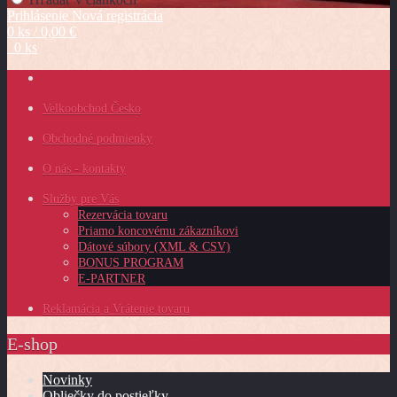
Prihlásenie
Nová registrácia
0 ks / 0,00 €
0 ks
Velkoobchod Česko
Obchodné podmienky
O nás - kontakty
Služby pre Vás
Rezervácia tovaru
Priamo koncovému zákazníkovi
Dátové súbory (XML & CSV)
BONUS PROGRAM
E-PARTNER
Reklamácia a Vrátenie tovaru
E-shop
Novinky
Obliečky do postieľky