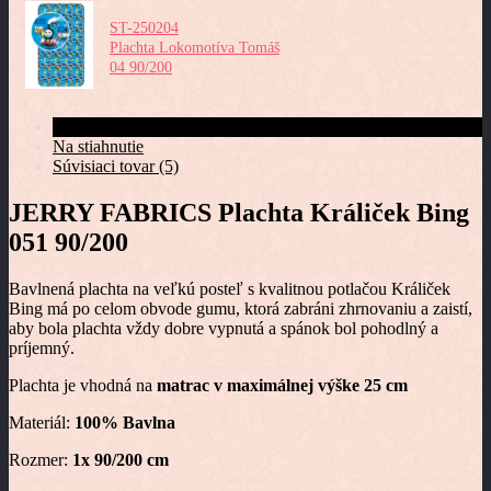
ST-250204
Plachta Lokomotíva Tomáš
04 90/200
Kompletné špecifikácie
Na stiahnutie
Súvisiaci tovar (5)
JERRY FABRICS Plachta Králiček Bing
051 90/200
Bavlnená plachta na veľkú posteľ s kvalitnou potlačou Králiček
Bing má po celom obvode gumu, ktorá zabráni zhrnovaniu a zaistí,
aby bola plachta vždy dobre vypnutá a spánok bol pohodlný a
príjemný.
Plachta je vhodná na
matrac v maximálnej výške 25 cm
Materiál:
100% Bavlna
Rozmer:
1x 90/200 cm