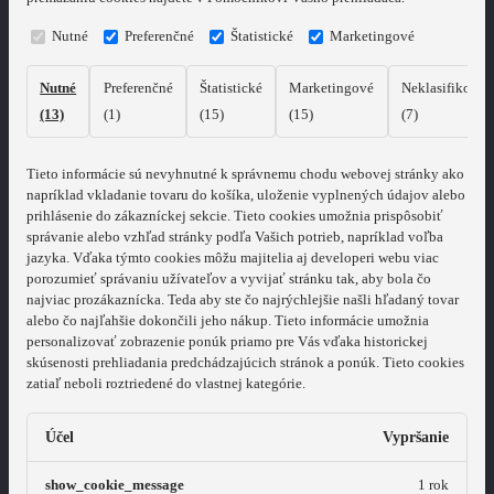
Nutné
Preferenčné
Štatistické
Marketingové
Nutné
Preferenčné
Štatistické
Marketingové
Neklasifikovan
(13)
(1)
(15)
(15)
(7)
Tieto informácie sú nevyhnutné k správnemu chodu webovej stránky ako
napríklad vkladanie tovaru do košíka, uloženie vyplnených údajov alebo
prihlásenie do zákazníckej sekcie.
Tieto cookies umožnia prispôsobiť
správanie alebo vzhľad stránky podľa Vašich potrieb, napríklad voľba
jazyka.
Vďaka týmto cookies môžu majitelia aj developeri webu viac
porozumieť správaniu užívateľov a vyvijať stránku tak, aby bola čo
najviac prozákaznícka. Teda aby ste čo najrýchlejšie našli hľadaný tovar
alebo čo najľahšie dokončili jeho nákup.
Tieto informácie umožnia
personalizovať zobrazenie ponúk priamo pre Vás vďaka historickej
skúsenosti prehliadania predchádzajúcich stránok a ponúk.
Tieto cookies
zatiaľ neboli roztriedené do vlastnej kategórie.
Účel
Vypršanie
show_cookie_message
1 rok