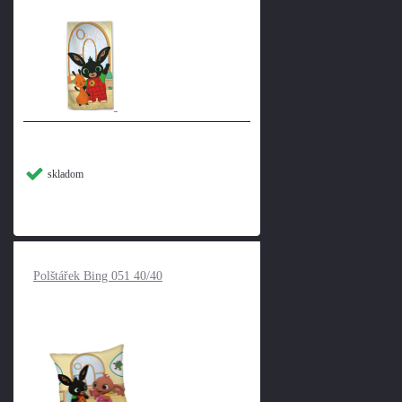
skladom
Polštářek Bing 051 40/40