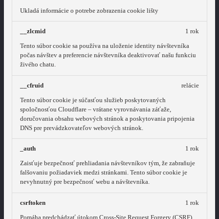
Ukladá informácie o potrebe zobrazenia cookie lišty
__zlcmid
1 rok
Tento súbor cookie sa používa na uloženie identity návštevníka
počas návštev a preferencie návštevníka deaktivovať našu funkciu
živého chatu.
__cfruid
relácie
Tento súbor cookie je súčasťou služieb poskytovaných
spoločnosťou Cloudflare – vrátane vyrovnávania záťaže,
doručovania obsahu webových stránok a poskytovania pripojenia
DNS pre prevádzkovateľov webových stránok.
_auth
1 rok
Zaisťuje bezpečnosť prehliadania návštevníkov tým, že zabraňuje
falšovaniu požiadaviek medzi stránkami. Tento súbor cookie je
nevyhnutný pre bezpečnosť webu a návštevníka.
csrftoken
1 rok
Pomáha predchádzať útokom Cross-Site Request Forgery (CSRF).