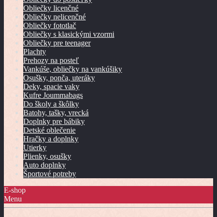
Obliečky licenčné
Obliečky nelicenčné
Obliečky fototlač
Obliečky s klasickými vzormi
Obliečky pre teenager
Plachty
Prehozy na posteľ
Vankúše, obliečky na vankúšiky
Osušky, ponča, uteráky
Deky, spacie vaky
Kufre Joummabags
Do školy a škôlky
Batohy, tašky, vrecká
Doplnky pre bábiky
Detské oblečenie
Hračky a doplnky
Utierky
Plienky, osušky
Auto doplnky
Športové potreby
E-shop
Menu