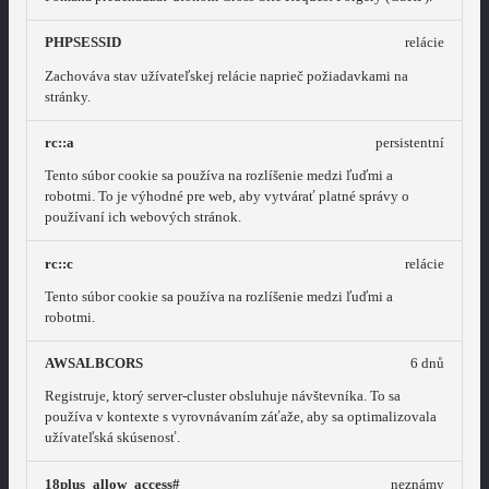
PHPSESSID
relácie
Zachováva stav užívateľskej relácie naprieč požiadavkami na
stránky.
rc::a
persistentní
Tento súbor cookie sa používa na rozlíšenie medzi ľuďmi a
robotmi. To je výhodné pre web, aby vytvárať platné správy o
používaní ich webových stránok.
rc::c
relácie
Tento súbor cookie sa používa na rozlíšenie medzi ľuďmi a
robotmi.
AWSALBCORS
6 dnů
Registruje, ktorý server-cluster obsluhuje návštevníka. To sa
používa v kontexte s vyrovnávaním záťaže, aby sa optimalizovala
užívateľská skúsenosť.
18plus_allow_access#
neznámy