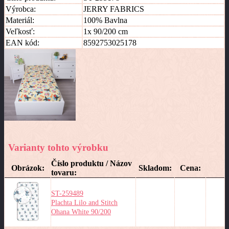
Výrobca:
JERRY FABRICS
Materiál:
100% Bavlna
Veľkosť:
1x 90/200 cm
EAN kód:
8592753025178
Varianty tohto výrobku
Číslo produktu / Názov
Obrázok:
Skladom:
Cena:
tovaru:
ST-259489
Plachta Lilo and Stitch
Ohana White 90/200