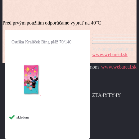
Pred prvým použitím odporúčame vyprať na 40°C
Osuška Králiček Bing pláž 70/140
Vytvorené systémom
www.webareal.sk
Vytvorené systémom
www.webareal.sk
ZTA4YTY4Y
skladom