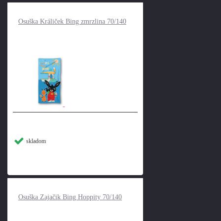
Osuška Králiček Bing zmrzlina 70/140
skladom
Osuška Zajačik Bing Hoppity 70/140