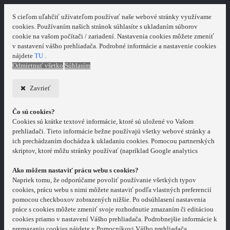
S cieľom uľahčiť užívateľom používať naše webové stránky využívame
cookies. Používaním našich stránok súhlasíte s ukladaním súborov
cookie na vašom počítači / zariadení. Nastavenia cookies môžete zmeniť
v nastavení vášho prehliadača. Podrobné informácie a nastavenie cookies
nájdete
TU
.
Odmietnuť všetko
Súhlasím
Zavrieť
Čo sú cookies?
Cookies sú krátke textové informácie, ktoré sú uložené vo Vašom
prehliadači. Tieto informácie bežne používajú všetky webové stránky a
ich prechádzaním dochádza k ukladaniu cookies. Pomocou partnerských
skriptov, ktoré môžu stránky používať (napríklad Google analytics
Ako môžem nastaviť prácu webu s cookies?
Napriek tomu, že odporúčame povoliť používanie všetkých typov
cookies, prácu webu s nimi môžete nastaviť podľa vlastných preferencií
pomocou checkboxov zobrazených nižšie. Po odsúhlasení nastavenia
práce s cookies môžete zmeniť svoje rozhodnutie zmazaním či editáciou
cookies priamo v nastavení Vášho prehliadača. Podrobnejšie informácie k
premazaniu cookies nájdete v Pomocníkovi Vášho prehliadača.