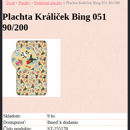
Úvod
»
Plachty
»
Potlačené plachty
»
Plachta Králiček Bing 051 90/200
Plachta Králiček Bing 051
90/200
Skladom:
9 ks
Dostupnosť:
Ihneď k dodaniu
Číslo produktu:
ST-255178