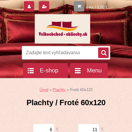
0 ks / 0,00 €
E-shop
Menu
Úvod
»
Plachty
»
Froté 60x120
Plachty / Froté 60x120
€
€