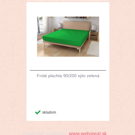
Froté plachta 90/200 sýto zelená
skladom
Vytvorené systémom
www.webareal.sk