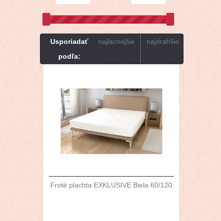
Usporiadať
najlacnejšie
najdrahšie
podľa:
Froté plachta EXKLUSIVE Biela 60/120