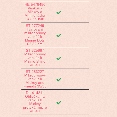
HE-5478480
Vankúšik
Mickey a
Minnie láska
velúr 40/40
ST-277249
Tvarovaný
mikroplyšový
vankúšik
Minnie Dots
02 32 cm
ST-325887
Mikroplyšový
vankúšik
Minnie Smile
40/40
ST-283227
Mikroplyšový
vankúšik
Mickey and
Friends 35/35
DL-414211
Obliečka na
vankúšik
Mickey
pretekár micro
40/40