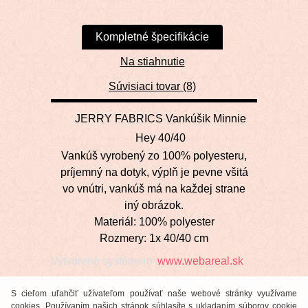
Kompletné špecifikácie
Na stiahnutie
Súvisiaci tovar (8)
JERRY FABRICS Vankúšik Minnie
Hey 40/40
Vankúš vyrobený zo 100% polyesteru,
príjemný na dotyk, výplň je pevne všitá
vo vnútri, vankúš má na každej strane
iný obrázok.
Materiál: 100% polyester
Rozmery: 1x 40/40 cm
Vytvorené systémom
www.webareal.sk
S cieľom uľahčiť užívateľom používať naše webové stránky využívame
cookies. Používaním našich stránok súhlasíte s ukladaním súborov cookie