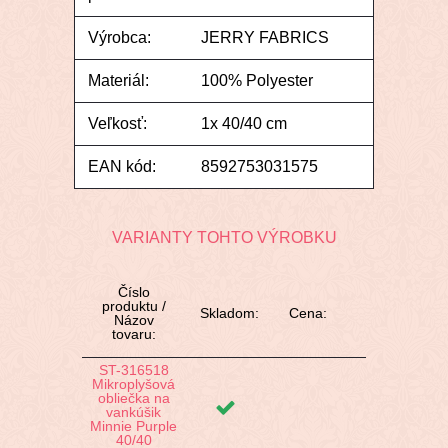
Výrobca:
JERRY FABRICS
Materiál:
100% Polyester
Veľkosť:
1x 40/40 cm
EAN kód:
8592753031575
VARIANTY TOHTO VÝROBKU
Číslo
produktu /
Skladom:
Cena:
Názov
tovaru:
ST-316518
Mikroplyšová
obliečka na
vankúšik
Minnie Purple
40/40