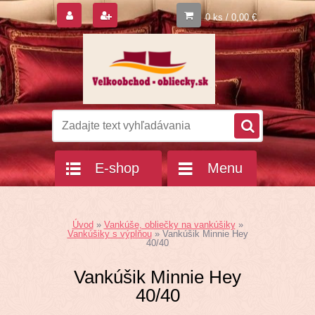
0 ks / 0,00 €
E-shop
Menu
Úvod
»
Vankúše, obliečky na vankúšiky
»
Vankúšiky s výplňou
»
Vankúšik Minnie Hey
40/40
Vankúšik Minnie Hey
40/40