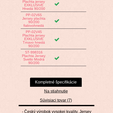
Plachta jersey
EXKLUSIVE
Hnedá 90/200
PP-02V65
Jersey plachta
90/200
fialovohnedá
PP-02V45
Plachta jersey
EXKLUSIVE
Tmavo hnedá
90/200
ST-998316
Plachta Jersey
Svetlo Modrá
90/200
Kompletné špecifikácie
Na stiahnutie
Súvisiaci tovar (7)
- Český výrobok vysokej kvality. Jersey