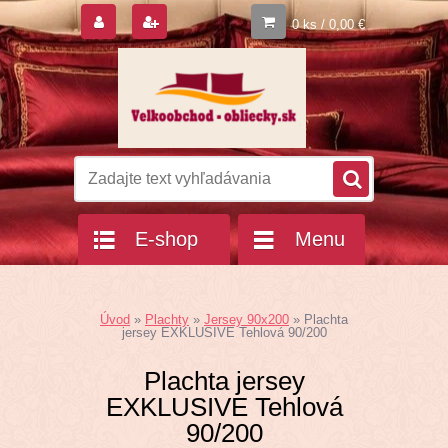
0 ks / 0,00 €
E-shop
Menu
Úvod
»
Plachty
»
Jersey 90x200
»
Plachta
jersey EXKLUSIVE Tehlová 90/200
Plachta jersey
EXKLUSIVE Tehlová
90/200