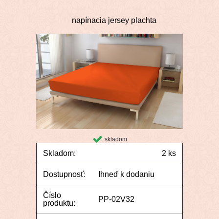
napínacia jersey plachta
skladom
Skladom:
2 ks
Dostupnosť:
Ihneď k dodaniu
Číslo
PP-02V32
produktu: