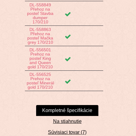
DL-558849
Přehoz na
posteľ Stavba
dumper
170/210
DL-558863
Přehoz na
posteľ Mačka
grey 170/210
DL-556501
Prehoz na
posteľ King
and Queen
gold 170/210
DL-556525
Prehoz na
posteľ Minerál
gold 170/210
Kompletné špecifikácie
Na stiahnutie
Súvisiaci tovar (7)