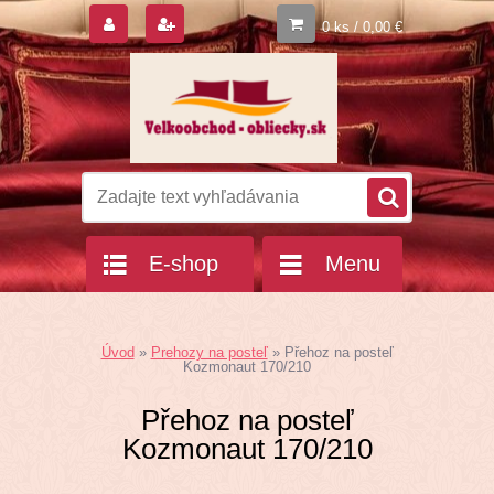
0 ks / 0,00 €
E-shop
Menu
Úvod
»
Prehozy na posteľ
»
Přehoz na posteľ
Kozmonaut 170/210
Přehoz na posteľ
Kozmonaut 170/210