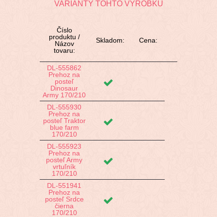
VARIANTY TOHTO VÝROBKU
Číslo
produktu /
Skladom:
Cena:
Názov
tovaru:
DL-555862
Prehoz na
posteľ
Dinosaur
Army 170/210
DL-555930
Prehoz na
posteľ Traktor
blue farm
170/210
DL-555923
Prehoz na
posteľ Army
vrtuľník
170/210
DL-551941
Prehoz na
posteľ Srdce
čierna
170/210